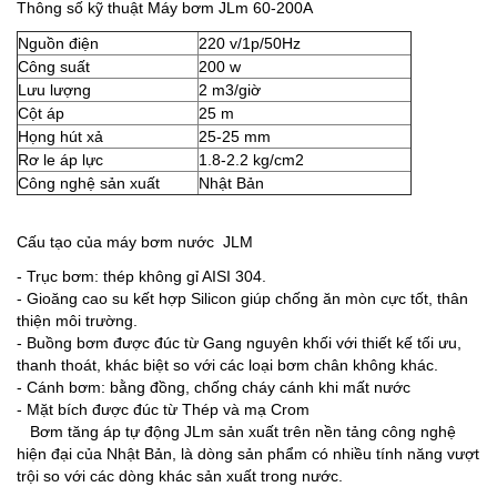
Thông số kỹ thuật Máy bơm JLm 60-200A
Nguồn điện
220 v/1p/50Hz
Công suất
200 w
Lưu lượng
2 m3/giờ
Cột áp
25 m
Họng hút xả
25-25 mm
Rơ le áp lực
1.8-2.2 kg/cm2
Công nghệ sản xuất
Nhật Bản
Cấu tạo của máy bơm nước JLM
- Trục bơm: thép không gỉ AISI 304.
- Gioăng cao su kết hợp Silicon giúp chống ăn mòn cực tốt, thân
thiện môi trường.
- Buồng bơm được đúc từ Gang nguyên khối với thiết kế tối ưu,
thanh thoát, khác biệt so với các loại bơm chân không khác.
- Cánh bơm: bằng đồng, chống cháy cánh khi mất nước
- Mặt bích được đúc từ Thép và mạ Crom
Bơm tăng áp tự động JLm sản xuất trên nền tảng công nghệ
hiện đại của Nhật Bản, là dòng sản phẩm có nhiều tính năng vượt
trội so với các dòng khác sản xuất trong nước.