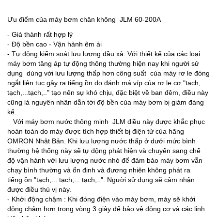
Ưu điểm của máy bơm chân không JLM 60-200A
- Giá thành rất hợp lý
- Độ bền cao - Vận hành êm ái
- Tự động kiểm soát lưu lượng đầu xả: Với thiết kế của các loại
máy bơm tăng áp tự động thông thường hiện nay khi người sử
dụng dùng với lưu lượng thấp hơn công suất của máy rơ le đóng
ngắt liên tục gây ra tiếng ồn do đánh má víp của rơ le cơ "tạch,..
tạch,...tạch,.." tạo nên sự khó chịu, đặc biệt về ban đêm, điều này
cũng là nguyên nhân dẫn tới độ bền của máy bơm bị giảm đáng
kể.
Với máy bơm nước thông minh JLM điều này được khắc phục
hoàn toàn do máy được tích hợp thiết bị điện tử của hãng
OMRON Nhật Bản. Khi lưu lượng nước thấp ở dưới mức bình
thường hệ thống này sẽ tự động phát hiện và chuyển sang chế
độ vận hành với lưu lượng nước nhỏ để đảm bảo máy bơm vẫn
chạy bình thường và ổn định và đương nhiên không phát ra
tiếng ồn "tạch,... tạch,... tạch,..". Người sử dụng sẽ cảm nhận
được điều thú vị này.
- Khởi động chậm : Khi đóng điện vào máy bơm, máy sẽ khởi
động chậm hơn trong vòng 3 giây để bảo vệ động cơ và các linh