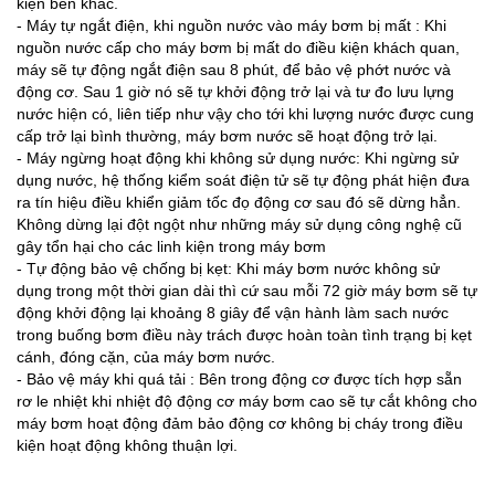
kiện bên khác.
- Máy tự ngắt điện, khi nguồn nước vào máy bơm bị mất : Khi
nguồn nước cấp cho máy bơm bị mất do điều kiện khách quan,
máy sẽ tự động ngắt điện sau 8 phút, để bảo vệ phớt nước và
động cơ. Sau 1 giờ nó sẽ tự khởi động trở lại và tư đo lưu lựng
nước hiện có, liên tiếp như vậy cho tới khi lượng nước được cung
cấp trở lại bình thường, máy bơm nước sẽ hoạt động trở lại.
- Máy ngừng hoạt động khi không sử dụng nước: Khi ngừng sử
dụng nước, hệ thống kiểm soát điện tử sẽ tự động phát hiện đưa
ra tín hiệu điều khiển giảm tốc đọ động cơ sau đó sẽ dừng hẳn.
Không dừng lại đột ngột như những máy sử dụng công nghệ cũ
gây tổn hại cho các linh kiện trong máy bơm
- Tự động bảo vệ chống bị kẹt: Khi máy bơm nước không sử
dụng trong một thời gian dài thì cứ sau mỗi 72 giờ máy bơm sẽ tự
động khởi động lại khoảng 8 giây để vận hành làm sach nước
trong buống bơm điều này trách được hoàn toàn tình trạng bị kẹt
cánh, đóng cặn, của máy bơm nước.
- Bảo vệ máy khi quá tải : Bên trong động cơ được tích hợp sẵn
rơ le nhiệt khi nhiệt độ động cơ máy bơm cao sẽ tự cắt không cho
máy bơm hoạt động đảm bảo động cơ không bị cháy trong điều
kiện hoạt động không thuận lợi.