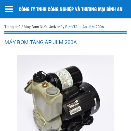
CÔNG TY TNHH CÔNG NGHIỆP VÀ THƯƠNG MẠI BÌNH AN
Trang chủ
/
Máy Bơm Nước Jml
/
Máy Bơm Tăng Áp JLM 200A
MÁY BƠM TĂNG ÁP JLM 200A