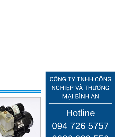
TIN TỨC
LIÊN HỆ
0
GIỎ HÀNG
CÔNG TY TNHH CÔNG
NGHIỆP VÀ THƯƠNG
MẠI BÌNH AN
Hotline
094 726 5757