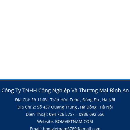
Công Ty TNHH Công Nghiệp Và Thương Mại Bình An
Địa Chỉ: Số 116B1 Trần Hữu Tước , Đống Đa , Hà Nội
Địa Chỉ 2: Số 437 Quang Trung , Hà Đông , Hà Nội
Điện Thoại: 094 726 5757 – 0986 092 556
Website: BOMVIETNAM.COM
Email: bomvietnam6789@gmail.com