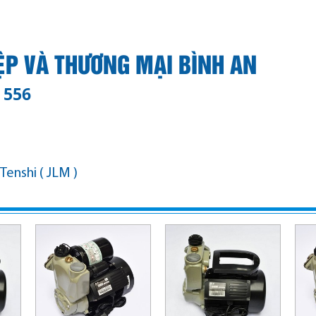
ỆP VÀ THƯƠNG MẠI BÌNH AN
 556
Y BƠM
LĨNH VỰC ÁP DỤNG
QUỐC GIA SẢN XUẤT
enshi ( JLM )