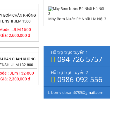
Y BƠM CHÂN KHÔNG
Máy Bơm Nước Rẻ Nhất Hà Nội 3
TENSHI JLM 1500
Model: JLM 1500
Giá: 2,600,000 đ
HỖ TRỢ TRỰC TUYẾN
Hỗ trợ trực tuyến 1
094 726 5757
M BÁN CHÂN KHÔNG
ENSHI JLM 132-800
Hỗ trợ trực tuyến 2
odel: JLm 132-800
0986 092 556
Giá: 2,300,000 đ
bomvietnam6789@gmail.com