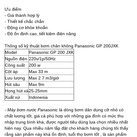
Ưu điểm
- Giá thành hợp lý
- Thiết kế chắc chắn
- Động cơ khỏe khoắn
- Độ ổn định cao, tiết kiệm điện năng
Thông số kỹ thuật bơm chân không Panasonic GP 200JXK
Model
Panasonic GP 200 JXK
Nguồn điện
220v/1p/50Hz
Công suất
200 w
Cột áp
Max 33 m
Lưu lượng
Max 2.7 m3/giờ
Hút sâu
Max 9m
Họng hút xả
25-25mm
Xuất xứ
Indonesia
- Máy bơm nước Panasonic
là dòng bơm dân dụng cỡ nhỏ có
chất lượng tốt, giá cả phù hợp với những gia đình có mức thu
nhập trung bình khá, được người tiêu dùng lựa chọn nhiều nhất
hiện nay. Qua nhiều năm lắp đặt cho khách hàng chúng tôi thấy
rằng sản phẩm này khá ổn định, tuổi thọ bơm tốt , là sản phẩm