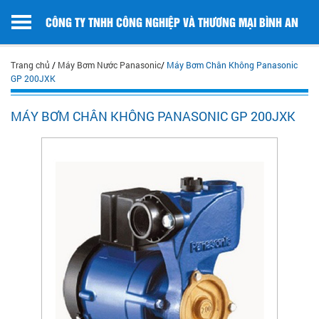
CÔNG TY TNHH CÔNG NGHIỆP VÀ THƯƠNG MẠI BÌNH AN
Trang chủ
/
Máy Bơm Nước Panasonic
/
Máy Bơm Chân Không Panasonic
GP 200JXK
MÁY BƠM CHÂN KHÔNG PANASONIC GP 200JXK