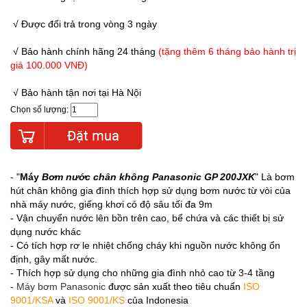
√ Được đổi trả trong vòng 3 ngày
√ Bảo hành chính hãng 24 tháng
(tặng thêm 6 tháng bảo hành trị
giá 100.000 VNĐ)
√ Bảo hành tận nơi tại Hà Nội
Chọn số lượng:
- "
Máy
Bơm nước chân không Panasonic GP 200JXK
" Là bơm
hút chân không gia đình thích hợp sử dụng bơm nước từ vòi của
nhà máy nước, giếng khơi có độ sâu tối đa 9m
- Vận chuyển nước lên bồn trên cao, bể chứa và các thiết bị sử
dụng nước khác
- Có tích hợp rơ le nhiệt chống cháy khi nguồn nước không ổn
định, gây mất nước.
- Thích hợp sử dụng cho những gia đình nhỏ cao từ 3-4 tầng
-
Máy bơm Panasonic
được sản xuất theo tiêu chuẩn
ISO
9001/KSA
và
ISO 9001/KS
của Indonesia