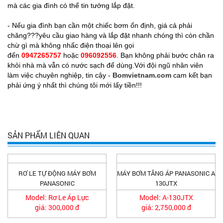
mà các gia đình có thể tin tưởng lắp đặt.
- Nếu gia đình bạn cần một chiếc bơm ổn định, giá cả phải
chăng???yêu cầu giao hàng và lắp đặt nhanh chóng thì còn chần
chừ gì mà không nhấc điện thoại lên gọi
đến
0947265757
hoặc
096092556
. Bạn không phải bước chân ra
khỏi nhà mà vẫn có nước sạch để dùng.Với đội ngũ nhân viên
làm việc chuyên nghiệp, tin cậy -
Bomvietnam.com
cam kết bạn
phải ứng ý nhất thì chúng tôi mới lấy tiền!!!
SẢN PHẨM LIÊN QUAN
RƠ LE TỰ ĐỘNG MÁY BƠM
MÁY BƠM TĂNG ÁP PANASONIC A
PANASONIC
130JTX
Model: Rơ Le Áp Lực
Model: A-130JTX
giá: 300,000 đ
giá: 2,750,000 đ