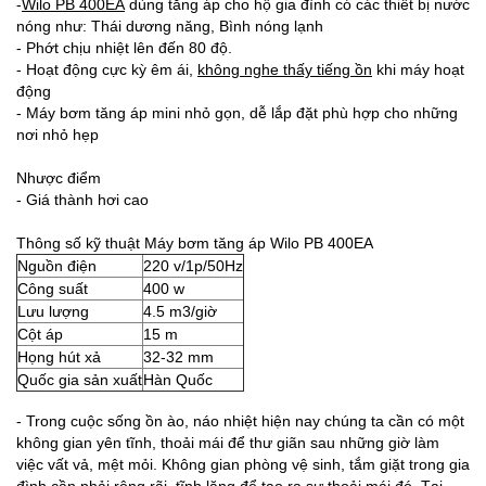
-
Wilo PB 400EA
dùng tăng áp cho hộ gia đình có các thiết bị nước
nóng như: Thái dương năng, Bình nóng lạnh
- Phớt chịu nhiệt lên đến 80 độ.
- Hoạt động cực kỳ êm ái,
không nghe thấy tiếng ồn
khi máy hoạt
động
- Máy bơm tăng áp mini nhỏ gọn, dễ lắp đặt phù hợp cho những
nơi nhỏ hẹp
Nhược điểm
- Giá thành hơi cao
Thông số kỹ thuật Máy bơm tăng áp Wilo PB 400EA
Nguồn điện
220 v/1p/50Hz
Công suất
400 w
Lưu lượng
4.5 m3/giờ
Cột áp
15 m
Họng hút xả
32-32 mm
Quốc gia sản xuất
Hàn Quốc
- Trong cuộc sống ồn ào, náo nhiệt hiện nay chúng ta cần có một
không gian yên tĩnh, thoải mái để thư giãn sau những giờ làm
việc vất vả, mệt mỏi. Không gian phòng vệ sinh, tắm giặt trong gia