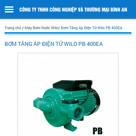
CÔNG TY TNHH CÔNG NGHIỆP VÀ THƯƠNG MẠI BÌNH AN
Trang chủ
/
Máy Bơm Nước Wilo
/
Bơm Tăng Áp Điện Tử Wilo PB 400EA
BƠM TĂNG ÁP ĐIỆN TỬ WILO PB 400EA