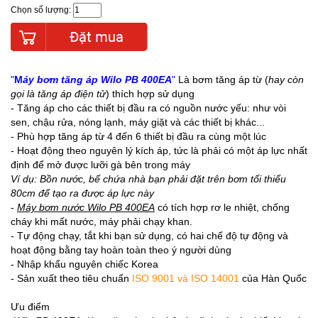
Chọn số lượng:
"
M
áy bơm tăng áp Wilo PB 400EA
"
Là bơm tăng áp từ (
hay còn
gọi là
tăng áp điện tử
) thích hợp sử dụng
- Tăng áp cho các thiết bị đầu ra có nguồn nước yếu: như vòi
sen, chậu rửa, nóng lạnh, máy giặt và các thiết bị khác...
- Phù hợp tăng áp từ 4 đến 6 thiết bị đầu ra cùng một lúc
- Hoạt động theo nguyên lý kích áp, tức là phải có một áp lực nhất
định để mở được lưỡi gà bên trong máy
Ví dụ: Bồn nước, bể chứa nhà bạn phải đặt trên bơm tối thiểu
80cm để tạo ra được áp lực này
-
Máy bơm nước Wilo PB 400EA
có tích hợp rơ le nhiệt, chống
cháy khi mất nước, máy phải chạy khan.
- Tự động chạy, tắt khi bạn sử dụng, có hai chế độ tự động và
hoạt động bằng tay hoàn toàn theo ý người dùng
- Nhập khẩu nguyên chiếc Korea
- Sản xuất theo tiêu chuẩn
ISO 9001 và ISO 14001
của Hàn Quốc
Ưu điểm