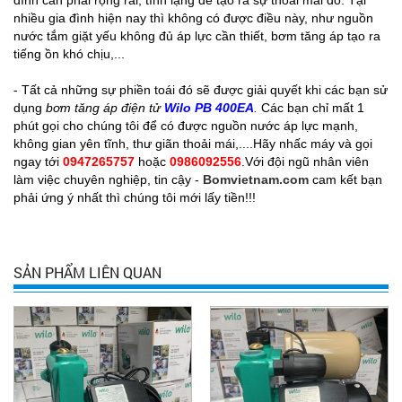
đình cần phải rộng rãi, tĩnh lặng để tạo ra sự thoải mái đó. Tại
nhiều gia đình hiện nay thì không có được điều này, như nguồn
nước tắm giặt yếu không đủ áp lực cần thiết, bơm tăng áp tạo ra
tiếng ồn khó chịu,...
- Tất cả những sự phiền toái đó sẽ được giải quyết khi các bạn sử
dụng
bơm tăng áp điện tử
Wilo PB 400EA
.
Các bạn chỉ mất 1
phút gọi cho chúng tôi để có được nguồn nước áp lực mạnh,
không gian yên tĩnh, thư giãn thoải mái,....Hãy nhấc máy và gọi
ngay tới
0947265757
hoặc
0986092556
.Với đội ngũ ​nhân viên
làm việc chuyên nghiệp, tin cậy -
Bomvietnam.com
cam kết bạn
phải ứng ý nhất thì chúng tôi mới lấy tiền!!!
SẢN PHẨM LIÊN QUAN