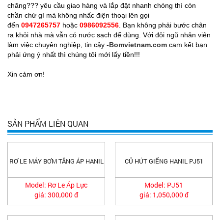
chăng??? yêu cầu giao hàng và lắp đặt nhanh chóng thì còn
chần chừ gì mà không nhấc điện thoại lên gọi
đến
0947265757
hoặc
0986092556
. Bạn không phải bước chân
ra khỏi nhà mà vẫn có nước sạch để dùng. Với đội ngũ nhân viên
làm việc chuyên nghiệp, tin cậy -
B
omvietnam.com
cam kết bạn
phải ứng ý nhất thì chúng tôi mới lấy tiền!!!
Xin cảm ơn!
SẢN PHẨM LIÊN QUAN
RƠ LE MÁY BƠM TĂNG ÁP HANIL
CỦ HÚT GIẾNG HANIL PJ51
Model: Rơ Le Áp Lực
Model: PJ51
giá: 300,000 đ
giá: 1,050,000 đ