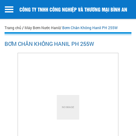
CÔNG TY TNHH CÔNG NGHIỆP VÀ THƯƠNG MẠI BÌNH AN
Trang chủ
/
Máy Bơm Nước Hanil
/
Bơm Chân Không Hanil PH 255W
BƠM CHÂN KHÔNG HANIL PH 255W