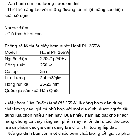
- Vận hành êm, lưu lượng nước ổn định
- Thiết kế sáng tạo với những đường tản nhiệt, nâng cao hiệu
suất sử dụng
Nhược điểm
- Giá thành hơi cao
Thông số kỹ thuật Máy bơm nước Hanil PH 255W
Model
Hanil PH 255W
Nguồn điện
220v/1p/50Hz
Công suất
250 w
Cột áp
35 m
Lưu lượng
2.4 m3/giờ
Họng hút xả
25-25 mm
Quốc gia sản xuất
Hàn Quốc
- Máy bơm Hàn Quốc Hanil PH 255W
là dòng bơm dân dụng
chất lượng cao, giá cả phù hợp với mọi gia đình, được người tiêu
dùng lựa chọn nhiều hiện nay. Qua nhiều năm lắp đặt cho khách
hàng chúng tôi thấy rằng sản phẩm này rất ổn định, tuổi thọ cao,
là sản phẩm các gia đình đáng lựa chọn, tin tưởng lắp đặt.
- Nếu gia đình bạn cần một chiếc bơm chất lượng tốt, giá cả phải